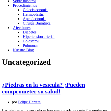
Sobre nosotros
Procedimientos
Colecistectomia
Hernioplastia
Apendectomía
Cirugía Bariátrica
Afecciones
Diabetes
Hipertensión arterial
Colesterol
Pulmonar
Nuestro Blog
Uncategorized
¿Piedras en la vesícula? ¡Pueden
comprometer su salud!
por
Felipe Herrera
Las piedras en la vesícula se han vuelto cada vez más frecuentes en