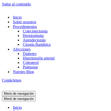
Saltar al contenido
Inicio
Sobre nosotros
Procedimientos
Colecistectomia
Hernioplastia
Apendectomía
Cirugía Bariátrica
Afecciones
Diabetes
Hipertensión arterial
Colesterol
Pulmonar
Nuestro Blog
Contáctenos
Menú de navegación
Menú de navegación
Inicio