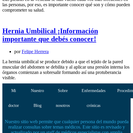
las personas, por eso, es importante conocer qué son y cómo pueden
comprometer su salud.
Hernia Umbilical ¡Información
importante que debés conocer!
por
Felipe Herrera
La hernia umbilical se produce debido a que el tejido de la pared
muscular del abdomen se debilita y al aplicar una presión interna los
órganos comienzan a sobresalir formando así una protuberancia
visible.
Mi
Nuestro
Sobre
Enfermedades
Procedim
doctor
Blog
nosotros
crónicas
Nuestro sitio web permite que cualquier persona del mundo pueda
realizar consultas sobre temas médicos. Este sitio es revisado y
actualizado por un staff de médicos especialistas con amplia